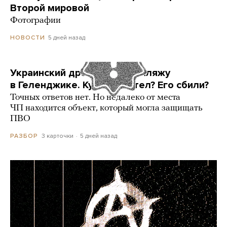
Второй мировой
Фотографии
5 дней назад
НОВОСТИ
Украинский дрон попал по пляжу
в Геленджике. Куда он летел? Его сбили?
Точных ответов нет. Но недалеко от места
ЧП находится объект, который могла защищать
ПВО
3 карточки
5 дней назад
РАЗБОР