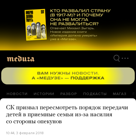
Перейти
к
материалам
НОВОСТИ
ИСТОРИИ
РАЗБОР
ПОДКАСТЫ
МАГАЗ
П
СК призвал пересмотреть порядок передачи
детей в приемные семьи из-за насилия
со стороны опекунов
10:44, 3 февраля 2018