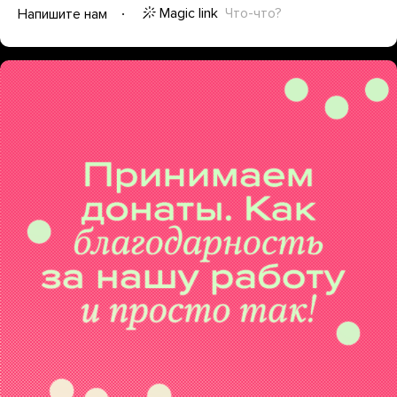
Magic link
Что-что?
Напишите нам