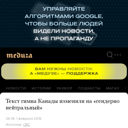
Перейти
к
материалам
НОВОСТИ
ИСТОРИИ
РАЗБОР
ПОДКАСТЫ
МАГАЗ
П
Текст гимна Канады изменили на «гендерно
нейтральный»
06:18, 1 февраля 2018
Источник:
CBC