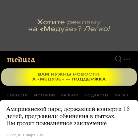
Перейти
к
материалам
НОВОСТИ
ИСТОРИИ
РАЗБОР
ПОДКАСТЫ
МАГАЗ
П
Американской паре, державшей взаперти 13
детей, предъявили обвинения в пытках.
Им грозит пожизненное заключение
20:22, 18 января 2018