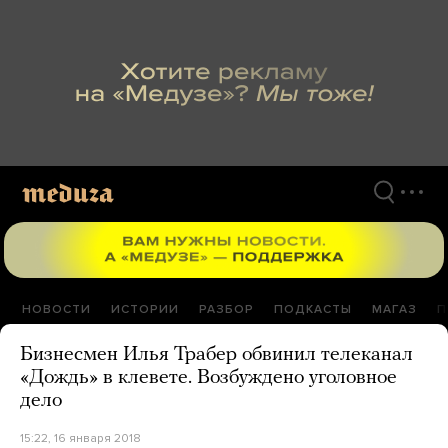
Перейти
к
материалам
НОВОСТИ
ИСТОРИИ
РАЗБОР
ПОДКАСТЫ
МАГАЗ
П
Бизнесмен Илья Трабер обвинил телеканал
«Дождь» в клевете. Возбуждено уголовное
дело
15:22, 16 января 2018