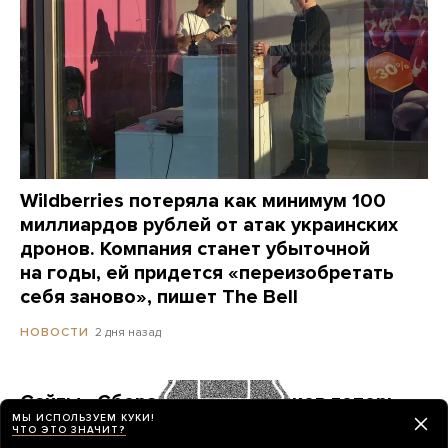
Wildberries потеряла как минимум 100
миллиардов рублей от атак украинских
дронов. Компания станет убыточной
на годы, ей придется «переизобретать
себя заново», пишет The Bell
2 дня назад
НОВОСТИ
Сайты «Сбера» и других банков теперь
МЫ ИСПОЛЬЗУЕМ КУКИ!
можно открыть только в российских
ЧТО ЭТО ЗНАЧИТ?