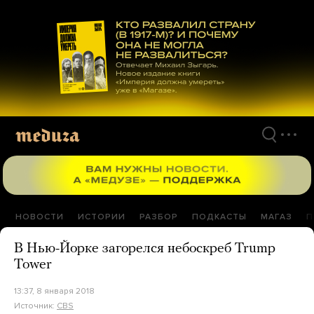
Перейти
к
материалам
НОВОСТИ
ИСТОРИИ
РАЗБОР
ПОДКАСТЫ
МАГАЗ
П
В Нью-Йорке загорелся небоскреб Trump
Tower
13:37, 8 января 2018
Источник:
CBS