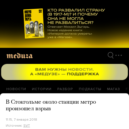
Перейти
к
материалам
НОВОСТИ
ИСТОРИИ
РАЗБОР
ПОДКАСТЫ
МАГАЗ
П
В Стокгольме около станции метро
произошел взрыв
11:15, 7 января 2018
Источник:
SVT