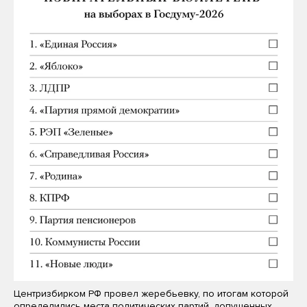
Центризбирком РФ провел жеребьевку, по итогам которой
определились места политических партий, допущенных