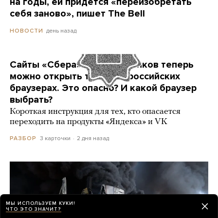
на годы, ей придется «переизобретать
себя заново», пишет The Bell
день назад
НОВОСТИ
Сайты «Сбера» и других банков теперь
можно открыть только в российских
браузерах. Это опасно? И какой браузер
выбрать?
Короткая инструкция для тех, кто опасается
переходить на продукты «Яндекса» и VK
3 карточки
2 дня назад
РАЗБОР
МЫ ИСПОЛЬЗУЕМ КУКИ!
ЧТО ЭТО ЗНАЧИТ?