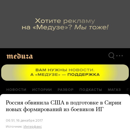
Перейти
к
материалам
НОВОСТИ
ИСТОРИИ
РАЗБОР
ПОДКАСТЫ
МАГАЗ
П
Россия обвинила США в подготовке в Сирии
новых формирований из боевиков ИГ
06:51, 16 декабря 2017
Источник:
Интерфакс