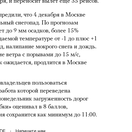
ря, и переносит вылет еще 35 рейсов.
редили, что 4 декабря в Москве
ьный снегопад. По прогнозам
ет до 9 мм осадков, более 15%
аемой температуре от -1 до плюс +1
, налипание мокрого снега и дождь.
е ветра с порывами до 15 м/с,
ак ожидается, продлится в Москве
владельцев пользоваться
работа которой переведена
понедельник загруженность дорог
ки» оценивал в 8 баллов,
ция сохранится как минимум до 11:00.
DF
Напишите нам