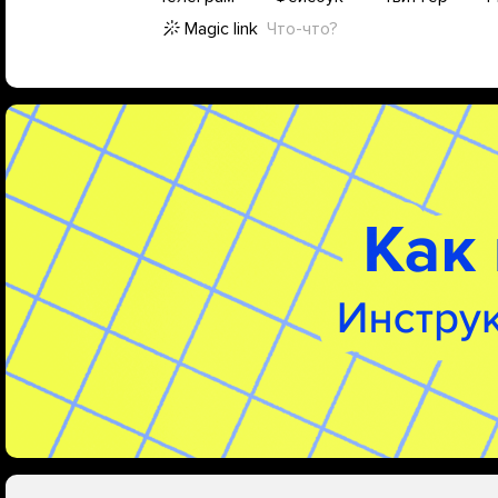
Magic link
Что-что?