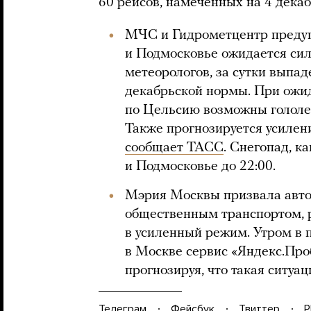
60 рейсов, намеченных на 4 декаб
МЧС и Гидрометцентр предуп
и Подмосковье ожидается сил
метеорологов, за сутки выпад
декабрьской нормы. При ожид
по Цельсию возможны гололед
Также прогнозируется усилени
сообщает ТАСС
. Снегопад, к
и Подмосковье до 22:00.
Мэрия Москвы призвала авто
общественным транспортом, 
в усиленный режим. Утром в 
в Москве сервис «Яндекс.Проб
прогнозируя, что такая ситуа
Телеграм
Фейсбук
Твиттер
P