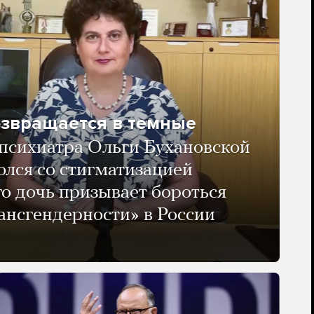
озвращается в темные
психиатра Ольги Бухановской
олся со стигматизацией
го дочь призывает бороться
ансгендерности» в России