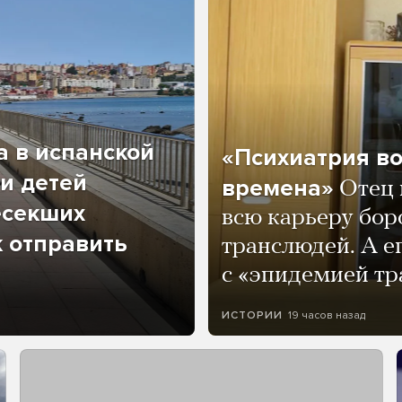
а в испанской
«Психиатрия в
и детей
времена»
Отец 
есекших
всю карьеру бор
к отправить
транслюдей. А е
с «эпидемией тр
19 часов назад
ИСТОРИИ