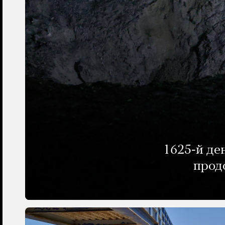
1625-й де
прод