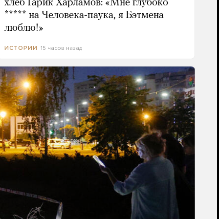
хлеб Гарик Харламов: «Мне глубоко
***** на Человека-паука, я Бэтмена
люблю!»
15 часов назад
ИСТОРИИ