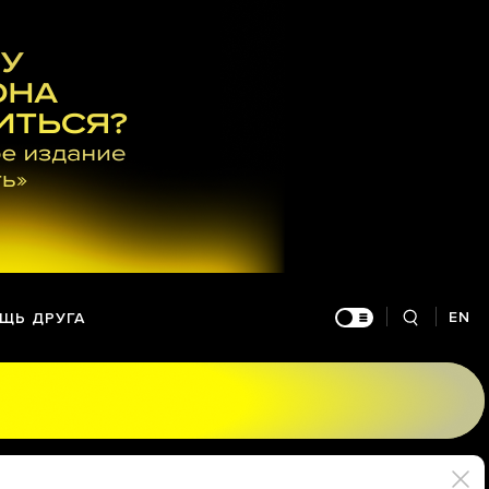
EN
ЩЬ ДРУГА