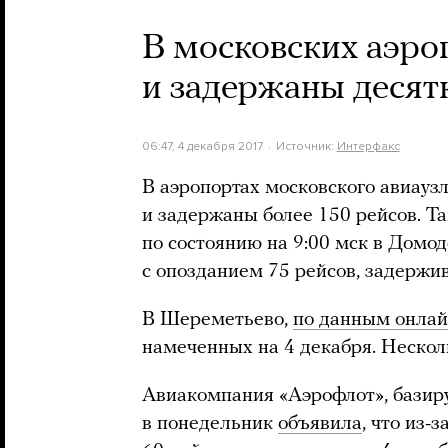
В московских аэро
и задержаны десят
06:47, 4 декабря 2017
Источник:
Интерфакс
В аэропортах московского авиауз
и задержаны более 150 рейсов. Та
по состоянию на 9:00 мск в Дом
с опозданием 75 рейсов, задержив
В Шереметьево,
по данным онлай
намеченных на 4 декабря. Нескол
Авиакомпания «Аэрофлот», базир
в понедельник
объявила
, что из-