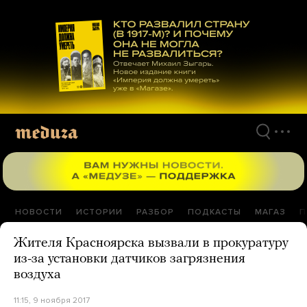
Перейти
к
материалам
НОВОСТИ
ИСТОРИИ
РАЗБОР
ПОДКАСТЫ
МАГАЗ
П
Жителя Красноярска вызвали в прокуратуру
из-за установки датчиков загрязнения
воздуха
11:15, 9 ноября 2017