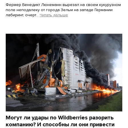
Фермер Бенедикт Люнеманн вырезал на своем кукурузном
поле неподалеку от города Зельм на западе Германии
лабиринт, очерт…
Читать дальше
Martin Meissner / AP / Scanpix / LETA
Могут ли удары по Wildberries разорить
компанию? И способны ли они привести