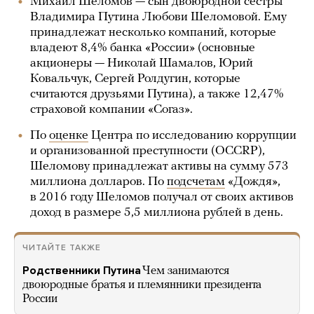
Михаил Шеломов — сын двоюродной сестры
Владимира Путина Любови Шеломовой. Ему
принадлежат несколько компаний, которые
владеют 8,4% банка «России» (основные
акционеры — Николай Шамалов, Юрий
Ковальчук, Сергей Ролдугин, которые
считаются друзьями Путина), а также 12,47%
страховой компании «Согаз».
По
оценке
Центра по исследованию коррупции
и организованной преступности (OCCRP),
Шеломову принадлежат активы на сумму 573
миллиона долларов. По
подсчетам
«Дождя»,
в 2016 году Шеломов получал от своих активов
доход в размере 5,5 миллиона рублей в день.
ЧИТАЙТЕ ТАКЖЕ
Родственники Путина
Чем занимаются
двоюродные братья и племянники президента
России