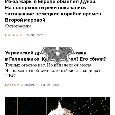
Из-за жары в Европе обмелел Дунай.
На поверхности реки показались
затонувшие немецкие корабли времен
Второй мировой
Фотографии
5 дней назад
НОВОСТИ
Украинский дрон попал по пляжу
в Геленджике. Куда он летел? Его сбили?
Точных ответов нет. Но недалеко от места
ЧП находится объект, который могла защищать
ПВО
3 карточки
5 дней назад
РАЗБОР