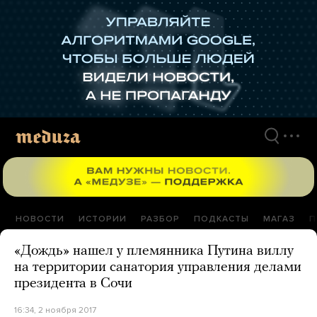
Перейти
к
материалам
НОВОСТИ
ИСТОРИИ
РАЗБОР
ПОДКАСТЫ
МАГАЗ
П
«Дождь» нашел у племянника Путина виллу
на территории санатория управления делами
президента в Сочи
16:34, 2 ноября 2017