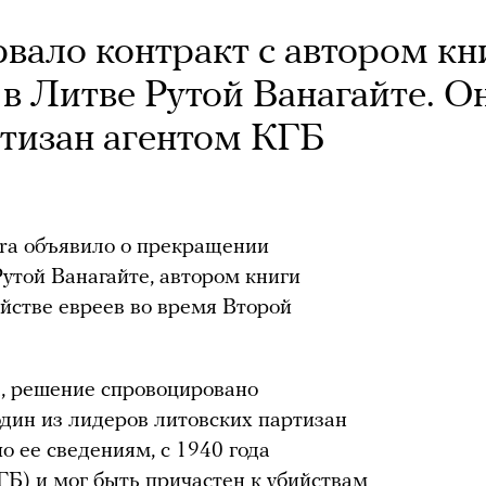
вало контракт с автором кн
 в Литве Рутой Ванагайте. О
ртизан агентом КГБ
era объявило о прекращении
утой Ванагайте, автором книги
ийстве евреев во время Второй
i, решение спровоцировано
один из лидеров литовских партизан
 по ее сведениям, с 1940 года
ГБ) и мог быть причастен к убийствам