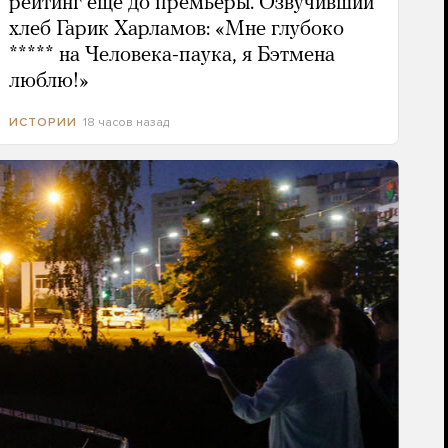
рейтинг еще до премьеры. Озвучивший
хлеб Гарик Харламов: «Мне глубоко
***** на Человека-паука, я Бэтмена
люблю!»
18 часов назад
ИСТОРИИ