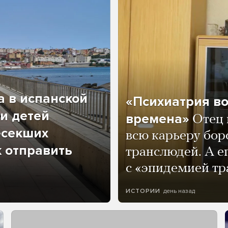
а в испанской
«Психиатрия в
и детей
времена»
Отец 
есекших
всю карьеру бор
к отправить
транслюдей. А е
с «эпидемией тр
день назад
ИСТОРИИ