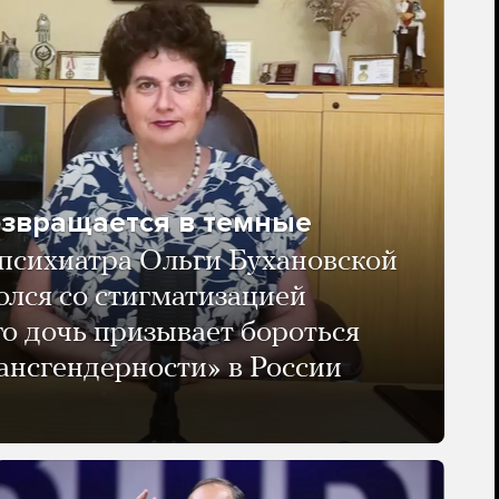
озвращается в темные
психиатра Ольги Бухановской
олся со стигматизацией
го дочь призывает бороться
ансгендерности» в России