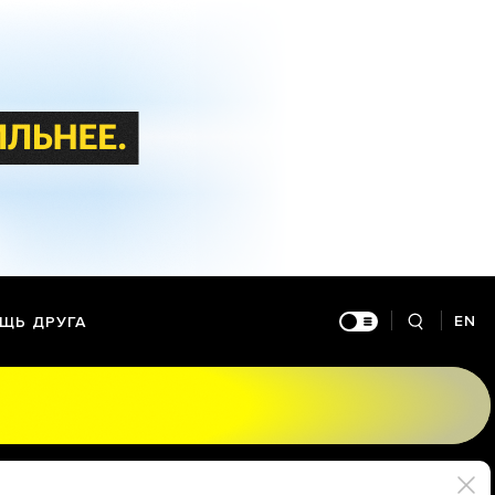
EN
ЩЬ ДРУГА