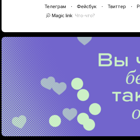
Телеграм
Фейсбук
Твиттер
P
Magic link
Что-что?