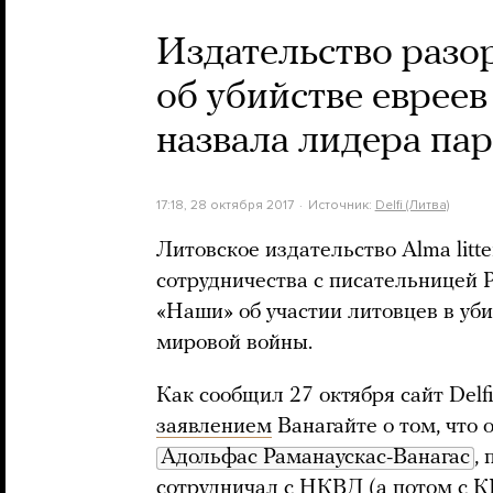
Издательство разор
об убийстве евреев
назвала лидера па
17:18, 28 октября 2017
Источник:
Delfi (Литва)
Литовское издательство Alma litt
сотрудничества с писательницей Р
«Наши» об участии литовцев в уб
мировой войны.
Как сообщил 27 октября сайт Delf
заявлением
Ванагайте о том, что 
Адольфас Раманаускас-Ванагас
,
сотрудничал с НКВД (а потом с К