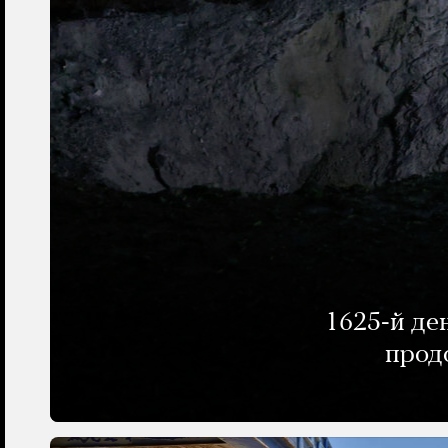
1625-й де
прод