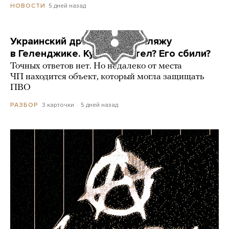
5 дней назад
НОВОСТИ
Украинский дрон попал по пляжу
в Геленджике. Куда он летел? Его сбили?
Точных ответов нет. Но недалеко от места
ЧП находится объект, который могла защищать
ПВО
3 карточки
5 дней назад
РАЗБОР