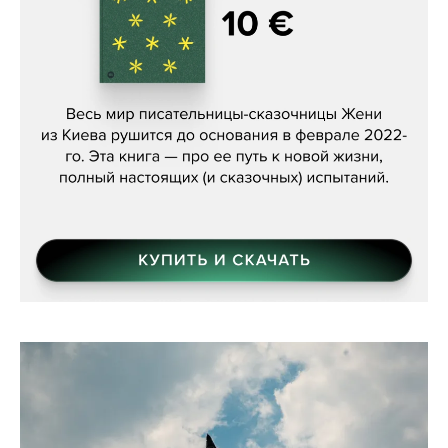
Женя Бережная, «(Не) о войне»