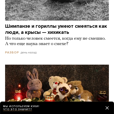
Шимпанзе и гориллы умеют смеяться как
люди, а крысы — хихикать
Но только человек смеется, когда ему не смешно.
А что еще наука знает о смехе?
день назад
РАЗБОР
МЫ ИСПОЛЬЗУЕМ КУКИ!
ЧТО ЭТО ЗНАЧИТ?