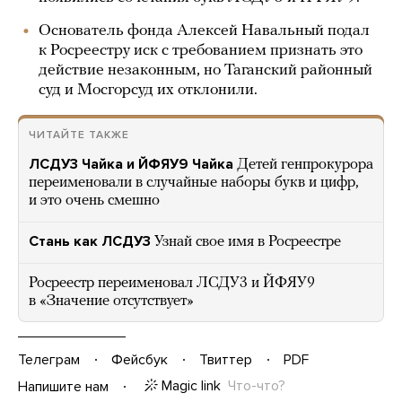
Основатель фонда Алексей Навальный подал
к Росреестру иск с требованием признать это
действие незаконным, но Таганский районный
суд и Мосгорсуд их отклонили.
ЧИТАЙТЕ ТАКЖЕ
ЛСДУ3 Чайка и ЙФЯУ9 Чайка
Детей генпрокурора
переименовали в случайные наборы букв и цифр,
и это очень смешно
Стань как ЛСДУ3
Узнай свое имя в Росреестре
Росреестр переименовал ЛСДУ3 и ЙФЯУ9
в «Значение отсутствует»
Телеграм
Фейсбук
Твиттер
PDF
Magic link
Что-что?
Напишите нам