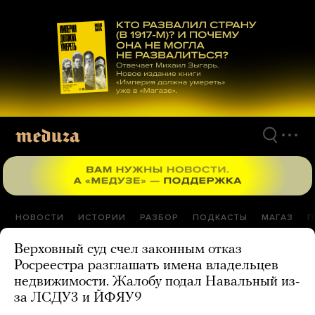
Перейти
к
материалам
НОВОСТИ
ИСТОРИИ
РАЗБОР
ПОДКАСТЫ
МАГАЗ
П
Верховный суд счел законным отказ
Росреестра разглашать имена владельцев
недвижимости. Жалобу подал Навальный из-
за ЛСДУ3 и ЙФЯУ9