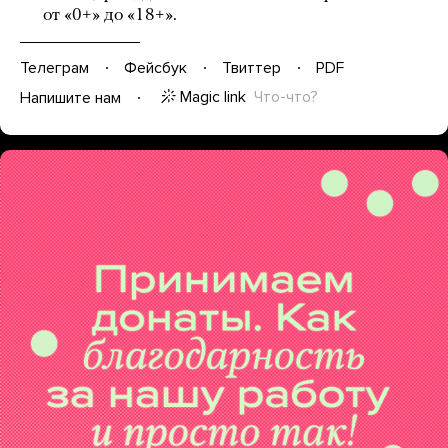
от «0+» до «18+».
Телеграм
Фейсбук
Твиттер
PDF
Magic link
Что-что?
Напишите нам