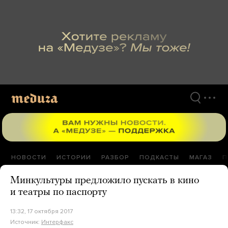
Перейти
к
материалам
НОВОСТИ
ИСТОРИИ
РАЗБОР
ПОДКАСТЫ
МАГАЗ
П
Минкультуры предложило пускать в кино
и театры по паспорту
13:32, 17 октября 2017
Источник:
Интерфакс