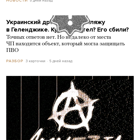
5 дней назад
НОВОСТИ
Украинский дрон попал по пляжу
в Геленджике. Куда он летел? Его сбили?
Точных ответов нет. Но недалеко от места
ЧП находится объект, который могла защищать
ПВО
3 карточки
5 дней назад
РАЗБОР