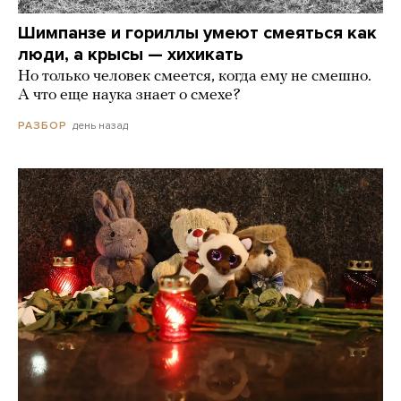
Шимпанзе и гориллы умеют смеяться как
люди, а крысы — хихикать
Но только человек смеется, когда ему не смешно.
А что еще наука знает о смехе?
день назад
РАЗБОР