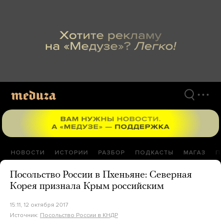
Перейти
к
материалам
НОВОСТИ
ИСТОРИИ
РАЗБОР
ПОДКАСТЫ
МАГАЗ
П
Посольство России в Пхеньяне: Северная
Корея признала Крым российским
15:11, 12 октября 2017
Источник:
Посольство России в КНДР