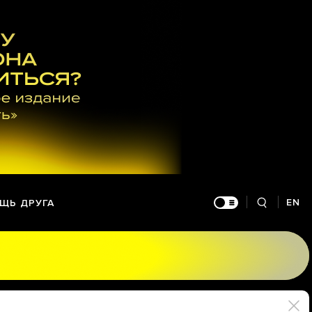
EN
ЩЬ ДРУГА