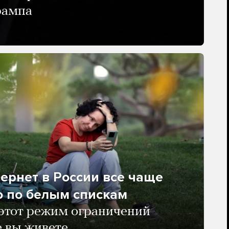
рампа
ернет в России все чаще
о по белым спискам
 этот режим ограничений
е вы живете