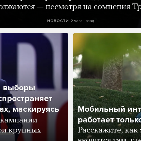
олжаются — несмотря на сомнения Т
2 часа назад
НОВОСТИ
в выборы
спространяет
ах, маскируясь
Мобильный инт
работает тольк
 кампании
ри крупных
Расскажите, как
вводится там, гд