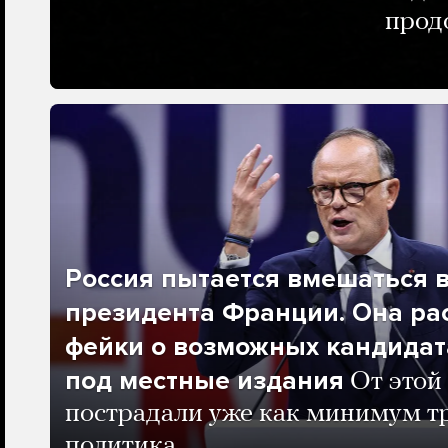
прод
Россия пытается вмешаться 
президента Франции. Она ра
фейки о возможных кандидат
под местные издания
От этой
пострадали уже как минимум т
политика