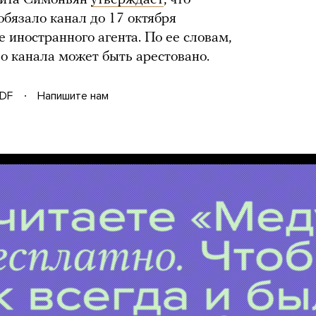
рита Симоньян
утверждает
, что
бязало канал до 17 октября
е иностранного агента. По ее словам,
о канала может быть арестовано.
DF
Напишите нам