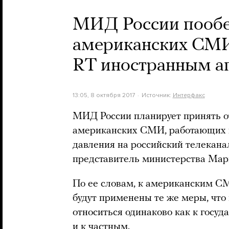
МИД России пообе
американских СМИ
RT иностранным а
13:05, 8 октября 2017
Источник:
Интерфакс
МИД России планирует принять о
американских СМИ, работающих в
давления на российский телекан
представитель министерства Мар
По ее словам, к американским 
будут применены те же меры, что 
относиться одинаково как к госуд
и к частным.