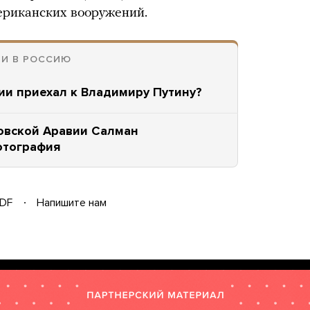
риканских вооружений.
ИИ В РОССИЮ
ии приехал к Владимиру Путину?
овской Аравии Салман
отография
DF
Напишите нам