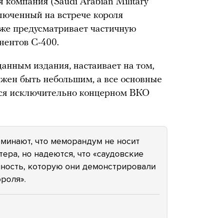
компания (Saudi Arabian Military
аключенный на встрече короля
же предусматривает частичную
нентов С-400.
данным издания, настаивает на том,
лжен быть небольшим, а все основные
ся исключительно концерном ВКО
минают, что меморандум не носит
ра, но надеются, что «саудовские
нность, которую они демонстрировали
роля».