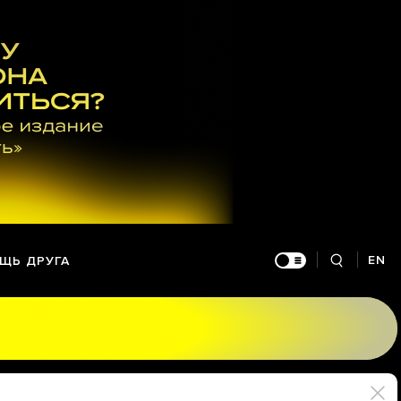
EN
ЩЬ ДРУГА