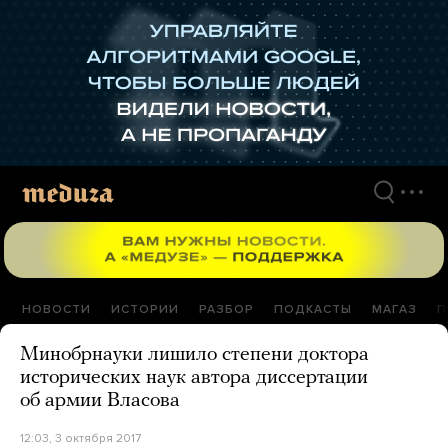
Перейти
к
материалам
НОВОСТИ
ИСТОРИИ
РАЗБОР
ПОДКАСТЫ
МАГАЗ
П
Минобрнауки лишило степени доктора
исторических наук автора диссертации
об армии Власова
12:03, 3 октября 2017