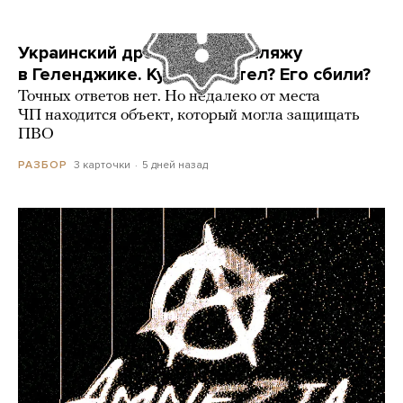
Украинский дрон попал по пляжу
в Геленджике. Куда он летел? Его сбили?
Точных ответов нет. Но недалеко от места
ЧП находится объект, который могла защищать
ПВО
3 карточки
5 дней назад
РАЗБОР