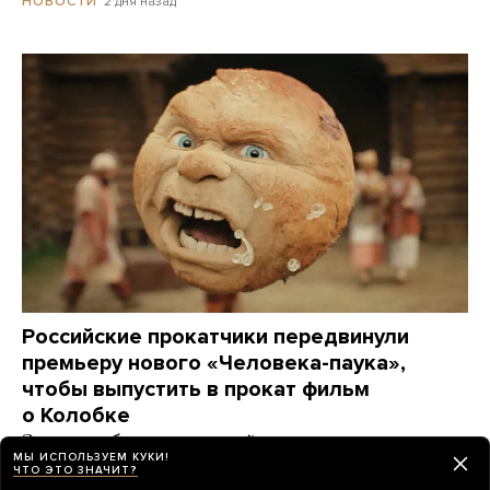
2 дня назад
НОВОСТИ
Российские прокатчики передвинули
премьеру нового «Человека-паука»,
чтобы выпустить в прокат фильм
о Колобке
Зрители обрушили его рейтинг еще до премьеры.
МЫ ИСПОЛЬЗУЕМ КУКИ!
Озвучивший хлеб Гарик Харламов: «Мне глубоко
ЧТО ЭТО ЗНАЧИТ?
***** на Человека-паука, я Бэтмена люблю!»