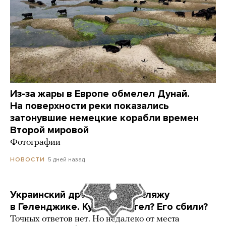
Из-за жары в Европе обмелел Дунай.
На поверхности реки показались
затонувшие немецкие корабли времен
Второй мировой
Фотографии
5 дней назад
НОВОСТИ
Украинский дрон попал по пляжу
в Геленджике. Куда он летел? Его сбили?
Точных ответов нет. Но недалеко от места