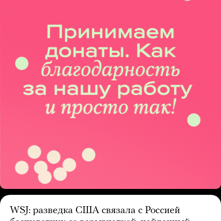
WSJ: разведка США связала с Россией