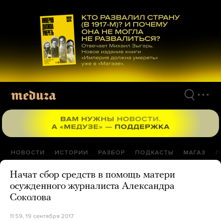
Перейти
к
материалам
НОВОСТИ
ИСТОРИИ
РАЗБОР
ПОДКАСТЫ
МАГАЗ
П
Начат сбор средств в помощь матери
осужденного журналиста Александра
Соколова
11:59, 19 сентября 2017