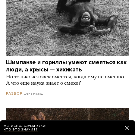
Шимпанзе и гориллы умеют смеяться как
люди, а крысы — хихикать
Но только человек смеется, когда ему не смешно.
А что еще наука знает о смехе?
день назад
РАЗБОР
МЫ ИСПОЛЬЗУЕМ КУКИ!
ЧТО ЭТО ЗНАЧИТ?