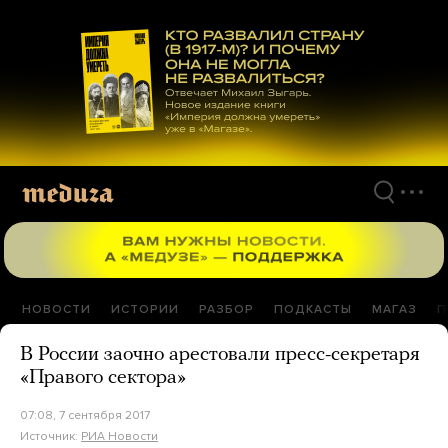
Перейти
к
материалам
НОВОСТИ
ИСТОРИИ
РАЗБОР
ПОДКАСТЫ
МАГАЗ
П
В России заочно арестовали пресс-секретаря
«Правого сектора»
07:08, 7 сентября 2017
Источник:
РИА Новости