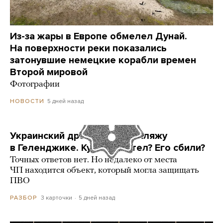
Из-за жары в Европе обмелел Дунай.
На поверхности реки показались
затонувшие немецкие корабли времен
Второй мировой
Фотографии
5 дней назад
НОВОСТИ
Украинский дрон попал по пляжу
в Геленджике. Куда он летел? Его сбили?
Точных ответов нет. Но недалеко от места
ЧП находится объект, который могла защищать
ПВО
3 карточки
5 дней назад
РАЗБОР