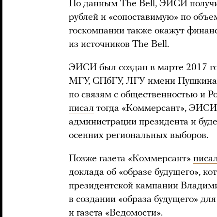
По данным The Bell, ЭИСИ получи
рублей и «сопоставимую» по объе
госкомпании также окажут финан
из источников The Bell.
ЭИСИ был создан в марте 2017 г
МГУ, СПбГУ, ЛГУ имени Пушкина,
по связям с общественностью и Р
писал
тогда «Коммерсант», ЭИСИ 
администрации президента и будет
осенних региональных выборов.
Позже газета «Коммерсант»
писа
доклада об «образе будущего», ко
президентской кампании Владим
в создании «образа будущего» дл
и газета «Ведомости».