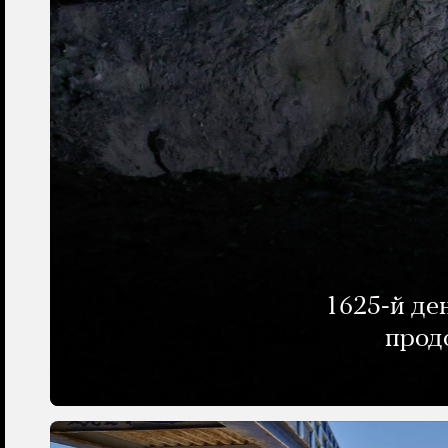
1625-й де
прод