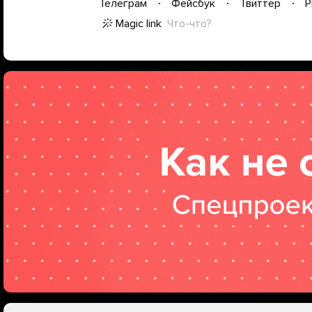
Телеграм
Фейсбук
Твиттер
P
Magic link
Что-что?