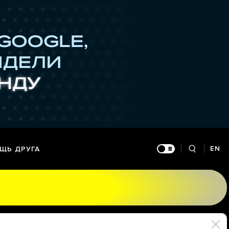
EN
ЩЬ ДРУГА