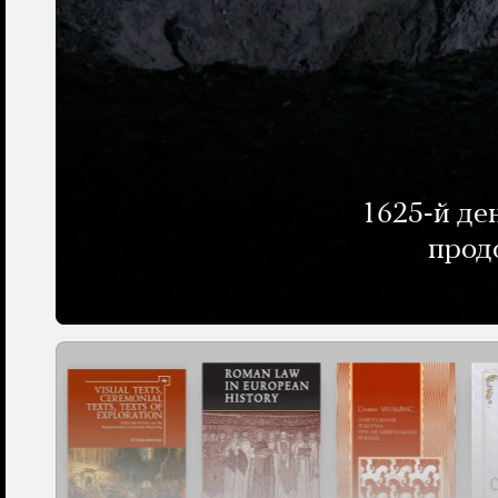
1625-й де
прод