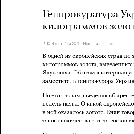
Генпрокуратура Ук
килограммов золот
13:10, 4 сентября 2017
Источник:
Insider
В одной из европейских стран по
килограммов золота, вывезенных
Януковича. Об этом в интервью у
заместитель генпрокурора Украи
По его словам, сведения об арест
недель назад. О какой европейско
в ней оказалось золото, Енин гов
такого количества золота составл