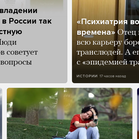
 владении
 в России так
«Психиатрия в
астную
времена»
Отец 
Люди
всю карьеру бор
в советует
транслюдей. А е
и вопросы
с «эпидемией тр
17 часов назад
ИСТОРИИ