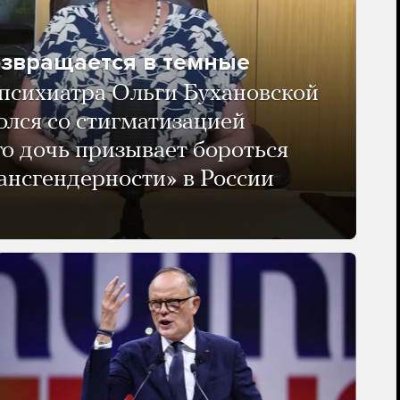
озвращается в темные
психиатра Ольги Бухановской
олся со стигматизацией
го дочь призывает бороться
ансгендерности» в России