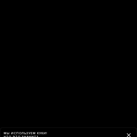
МЫ ИСПОЛЬЗУЕМ КУКИ!
ЧТО ЭТО ЗНАЧИТ?