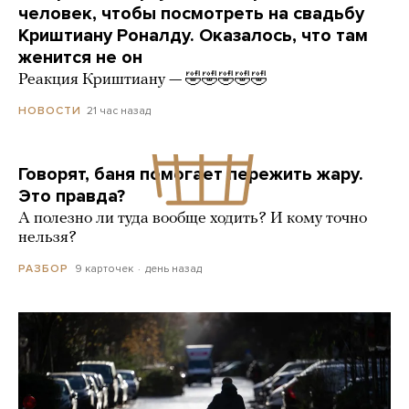
человек, чтобы посмотреть на свадьбу
Криштиану Роналду. Оказалось, что там
женится не он
Реакция Криштиану — 🤣🤣🤣🤣🤣
21 час назад
НОВОСТИ
Говорят, баня помогает пережить жару.
Это правда?
А полезно ли туда вообще ходить? И кому точно
нельзя?
9 карточек
день назад
РАЗБОР