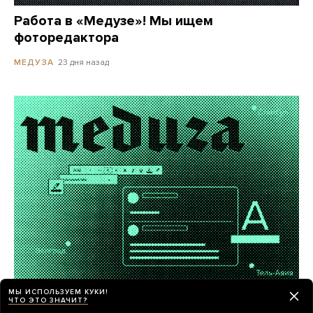
Работа в «Медузе»! Мы ищем
фоторедактора
23 дня назад
МЕДУЗА
МЫ ИСПОЛЬЗУЕМ КУКИ!
«Медуза» ищет внештатных авторов
ЧТО ЭТО ЗНАЧИТ?