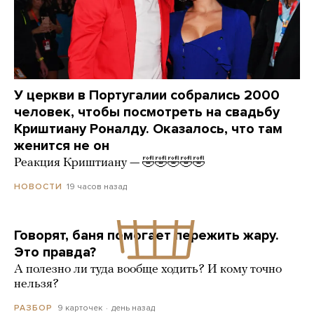
У церкви в Португалии собрались 2000
человек, чтобы посмотреть на свадьбу
Криштиану Роналду. Оказалось, что там
женится не он
Реакция Криштиану — 🤣🤣🤣🤣🤣
19 часов назад
НОВОСТИ
Говорят, баня помогает пережить жару.
Это правда?
А полезно ли туда вообще ходить? И кому точно
нельзя?
9 карточек
день назад
РАЗБОР