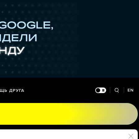
EN
ЩЬ ДРУГА