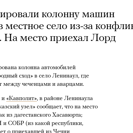
кировали колонну машин
в местное село из-за конфли
. На место приехал Лорд
рована колонна автомобилей
одный сход» в село Ленинаул, где
т между чеченцами и аварцами.
и
«Кавполит»
, в районе Ленинаула
азский узел» сообщает, что на место
к из дагестанского Хасавюрта;
 и СОБР (из какой республики,
ает о приехавшей из Чечни