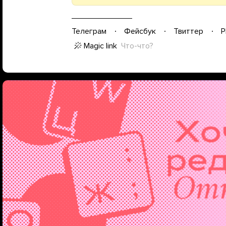
Телеграм
Фейсбук
Твиттер
P
Magic link
Что-что?