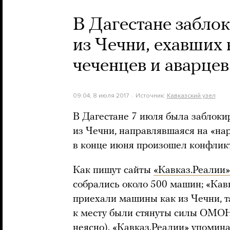
В Дагестане забло
из Чечни, ехавших 
чеченцев и аварцев
09:04, 8 июля 2017
Источник:
Кавказский узел
В Дагестане 7 июля была заблоки
из Чечни, направлявшаяся на «нар
в конце июня произошел конфлик
Как пишут сайты
«Кавказ.Реалии»
собрались около 500 машин; «Кавк
приехали машины как из Чечни, та
к месту были стянуты силы ОМОН
неясно). «Кавказ.Реалии» упомин