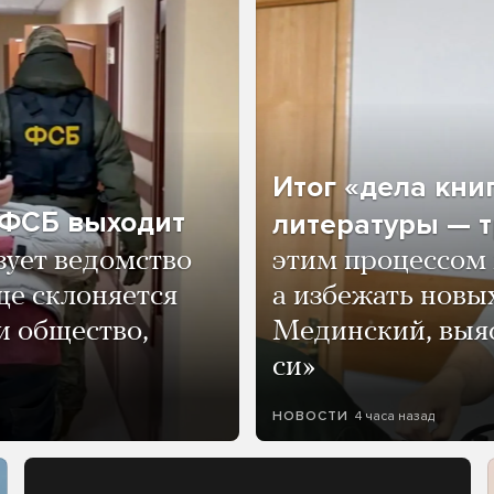
Итог «дела кни
о ФСБ выходит
литературы — т
зует ведомство
этим процессом 
ще склоняется
а избежать нов
и общество,
Мединский, выяс
си»
4 часа назад
НОВОСТИ