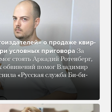
гоиздателей» о продаже квир-
ри условных приговора
За
мог стоять Аркадий Ротенберг,
ых обвинений помог Владимир
нила «Русская служба Би-би-