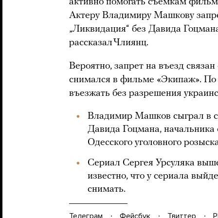
активно помогать съемкам фильма.
Актеру Владимиру Машкову запре
„Ликвидация“ без Давида Гоцмана
рассказал Члиянц.
Вероятно, запрет на въезд связа
снимался в фильме «Экипаж». По
въезжать без разрешения украинс
Владимир Машков сыграл в с
Давида Гоцмана, начальника 
Одесского уголовного розыска
Сериал Сергея Урсуляка вышел
известно, что у сериала выйд
снимать.
Телеграм
Фейсбук
Твиттер
P