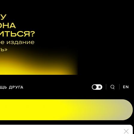
EN
ЩЬ ДРУГА