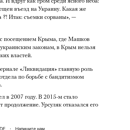
 И вдруг как гром среди ясного неба:
щен въезд на Украину. Какая же
 ?! Итак: съемки сорваны», —
н с посещением Крыма, где Машков
 украинским законам, в Крым нельзя
ких властей.
ериале «Ликвидация» главную роль
отдела по борьбе с бандитизмом
.
 в 2007 году. В 2015-м стало
ет продолжение. Урсуляк отказался его
DF
Напишите нам