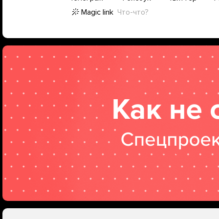
Magic link
Что-что?