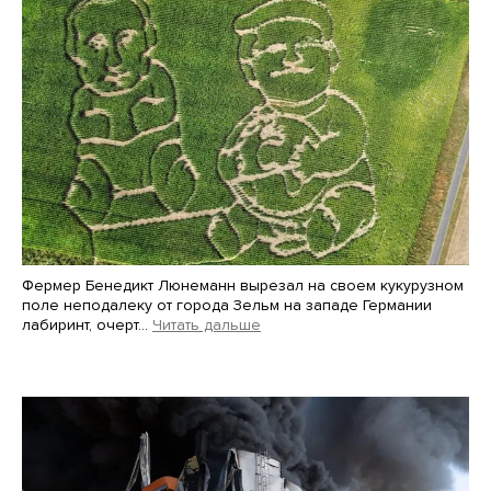
Фермер Бенедикт Люнеманн вырезал на своем кукурузном
поле неподалеку от города Зельм на западе Германии
лабиринт, очерт…
Читать дальше
Martin Meissner / AP / Scanpix / LETA