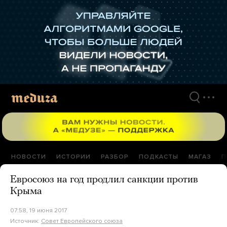
Перейти
к
материалам
НОВОСТИ
ИСТОРИИ
РАЗБОР
ПОДКАСТЫ
МАГАЗ
П
Евросоюз на год продлил санкции против
Крыма
07:58, 19 июня 2017
Источник:
Совет Европейского союза