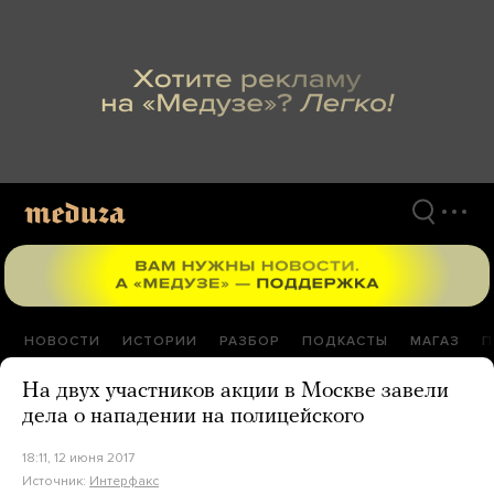
Перейти
к
материалам
НОВОСТИ
ИСТОРИИ
РАЗБОР
ПОДКАСТЫ
МАГАЗ
П
На двух участников акции в Москве завели
дела о нападении на полицейского
18:11, 12 июня 2017
Источник:
Интерфакс