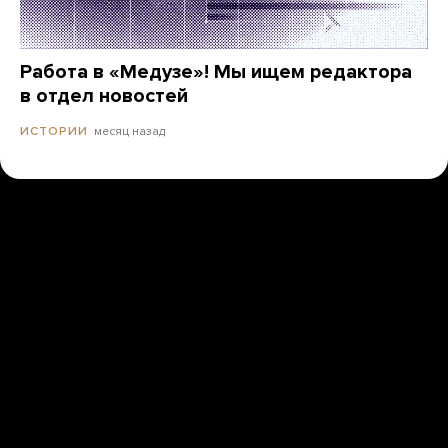
Работа в «Медузе»! Мы ищем редактора
в отдел новостей
месяц назад
ИСТОРИИ