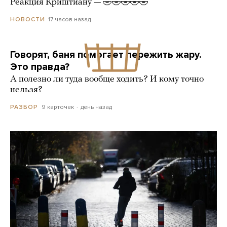
Реакция Криштиану — 🤣🤣🤣🤣🤣
17 часов назад
НОВОСТИ
Говорят, баня помогает пережить жару.
Это правда?
А полезно ли туда вообще ходить? И кому точно
нельзя?
9 карточек
день назад
РАЗБОР