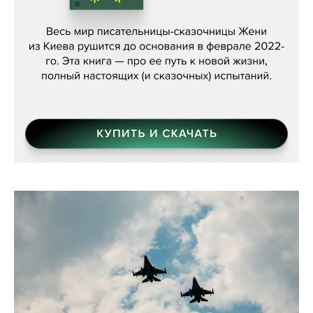
Женя Бережная, «(Не) о войне»