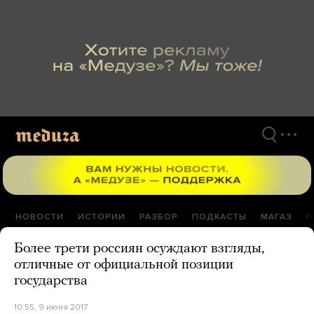
Перейти
к
материалам
НОВОСТИ
ИСТОРИИ
РАЗБОР
ПОДКАСТЫ
МАГАЗ
П
Более трети россиян осуждают взгляды,
отличные от официальной позиции
государства
10:55, 9 июня 2017