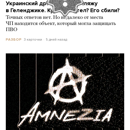
Украинский дрон попал по пляжу
в Геленджике. Куда он летел? Его сбили?
Точных ответов нет. Но недалеко от места
ЧП находится объект, который могла защищать
ПВО
3 карточки
5 дней назад
РАЗБОР