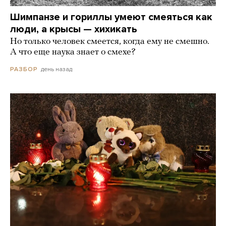
Шимпанзе и гориллы умеют смеяться как
люди, а крысы — хихикать
Но только человек смеется, когда ему не смешно.
А что еще наука знает о смехе?
день назад
РАЗБОР