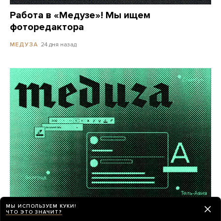
Работа в «Медузе»! Мы ищем
фоторедактора
24 дня назад
МЕДУЗА
МЫ ИСПОЛЬЗУЕМ КУКИ!
«Медуза» ищет внештатных авторов
ЧТО ЭТО ЗНАЧИТ?