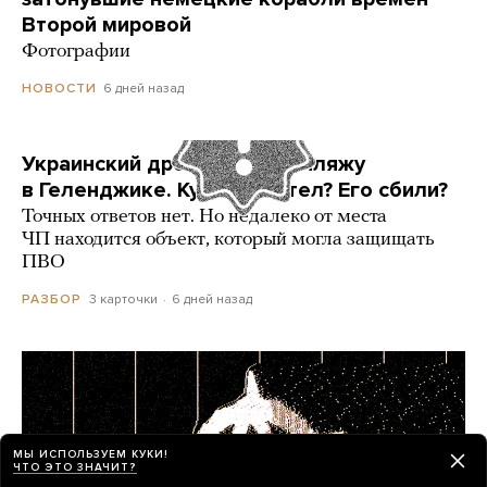
Второй мировой
Фотографии
6 дней назад
НОВОСТИ
Украинский дрон попал по пляжу
в Геленджике. Куда он летел? Его сбили?
Точных ответов нет. Но недалеко от места
ЧП находится объект, который могла защищать
ПВО
3 карточки
6 дней назад
РАЗБОР
МЫ ИСПОЛЬЗУЕМ КУКИ!
ЧТО ЭТО ЗНАЧИТ?