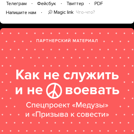
Телеграм
Фейсбук
Твиттер
PDF
Magic link
Что-что?
Напишите нам