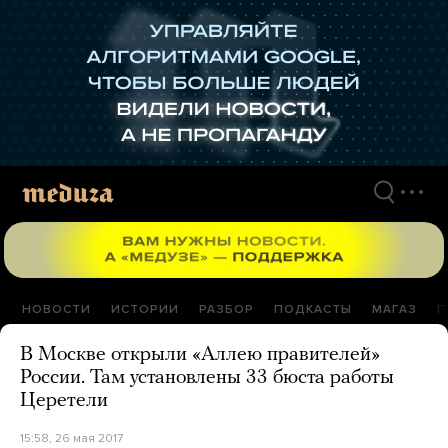
Перейти
к
материалам
НОВОСТИ
ИСТОРИИ
РАЗБОР
ПОДКАСТЫ
МАГАЗ
П
В Москве открыли «Аллею правителей»
России. Там установлены 33 бюста работы
Церетели
15:58, 26 мая 2017