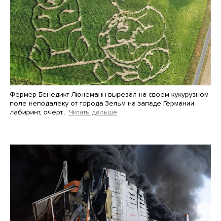
Фермер Бенедикт Люнеманн вырезал на своем кукурузном
поле неподалеку от города Зельм на западе Германии
лабиринт, очерт…
Читать дальше
Martin Meissner / AP / Scanpix / LETA