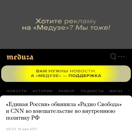
Перейти
к
материалам
НОВОСТИ
ИСТОРИИ
РАЗБОР
ПОДКАСТЫ
МАГАЗ
П
«Единая Россия» обвинила «Радио Свобода»
и CNN во вмешательстве во внутреннюю
политику РФ
09:03, 19 мая 2017