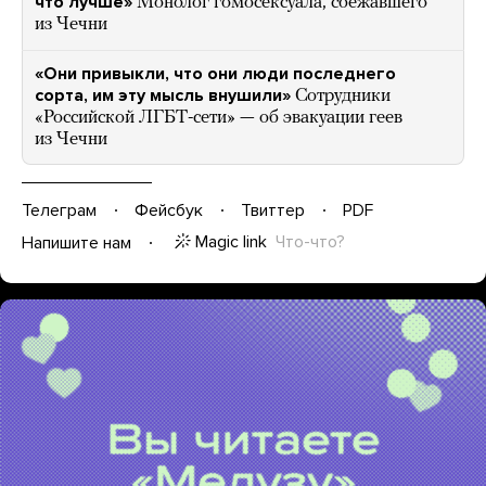
что лучше»
Монолог гомосексуала, сбежавшего
из Чечни
«Они привыкли, что они люди последнего
сорта, им эту мысль внушили»
Сотрудники
«Российской ЛГБТ-сети» — об эвакуации геев
из Чечни
Телеграм
Фейсбук
Твиттер
PDF
Magic link
Что-что?
Напишите нам