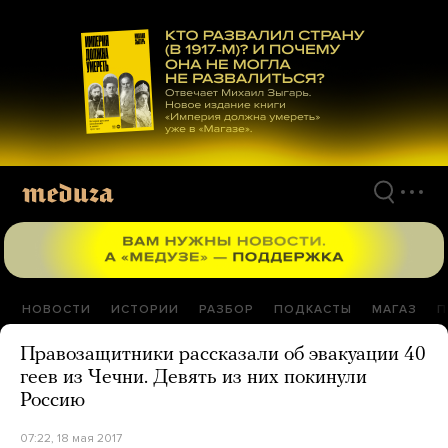
Перейти
к
материалам
НОВОСТИ
ИСТОРИИ
РАЗБОР
ПОДКАСТЫ
МАГАЗ
П
Правозащитники рассказали об эвакуации 40
геев из Чечни. Девять из них покинули
Россию
07:22, 18 мая 2017