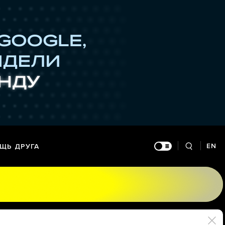
EN
ЩЬ ДРУГА