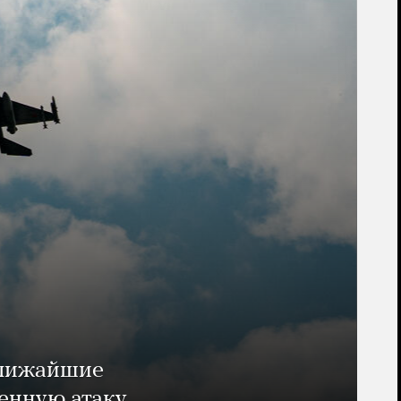
ближайшие
енную атаку