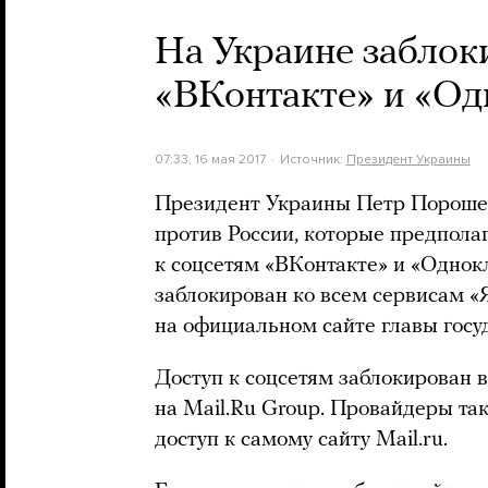
На Украине заблок
«ВКонтакте» и «О
07:33, 16 мая 2017
Источник:
Президент Украины
Президент Украины Петр Порошен
против России, которые предполаг
к соцсетям «ВКонтакте» и «Однок
заблокирован ко всем сервисам «Я
на официальном сайте главы госу
Доступ к соцсетям заблокирован 
на Mail.Ru Group. Провайдеры та
доступ к самому сайту Mail.ru.