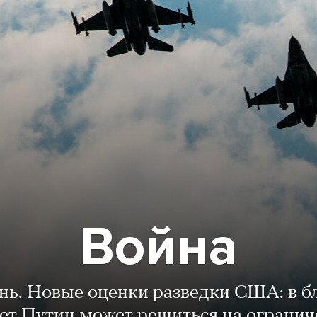
Война
ень. Новые оценки разведки США: в 
лет Путин может решиться на огранич