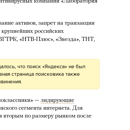
антивирусных компаний «Лаборатория
ание активов, запрет на транзакции
в крупнейших российских
 ВГТРК, «НТВ-Плюс», «Звезда», ТНТ,
алось, что поиск «Яндекса» не был
авная страница поисковика также
звинения.
дноклассники» —
лидирующие
нского сегмента интернета. Для
я вторым по размеру рынком после