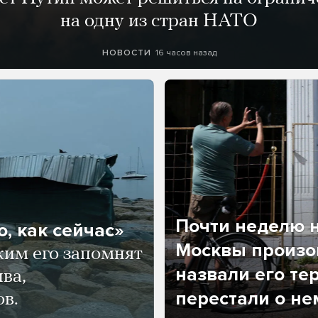
на одну из стран НАТО
16 часов назад
НОВОСТИ
Почти неделю н
, как сейчас»
Москвы произош
ким его запомнят
назвали его те
ва,
перестали о не
ов.