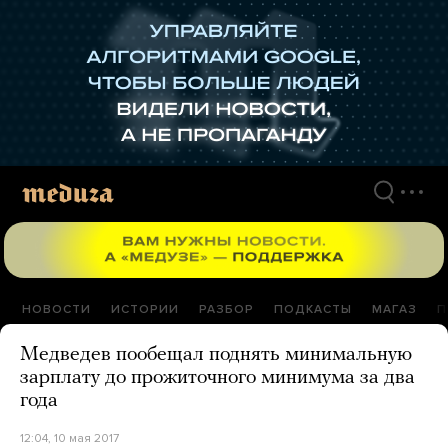
Перейти
к
материалам
НОВОСТИ
ИСТОРИИ
РАЗБОР
ПОДКАСТЫ
МАГАЗ
П
Медведев пообещал поднять минимальную
зарплату до прожиточного минимума за два
года
12:04, 10 мая 2017