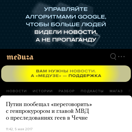
Перейти
к
материалам
НОВОСТИ
ИСТОРИИ
РАЗБОР
ПОДКАСТЫ
МАГАЗ
П
Путин пообещал «переговорить»
с генпрокурором и главой МВД
о преследованиях геев в Чечне
11:42, 5 мая 2017