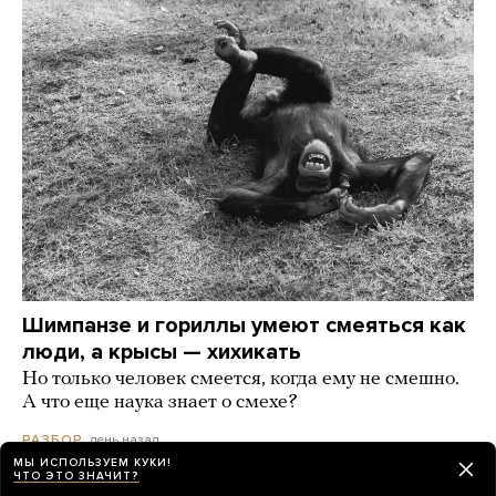
Шимпанзе и гориллы умеют смеяться как
люди, а крысы — хихикать
Но только человек смеется, когда ему не смешно.
А что еще наука знает о смехе?
день назад
РАЗБОР
МЫ ИСПОЛЬЗУЕМ КУКИ!
ЧТО ЭТО ЗНАЧИТ?