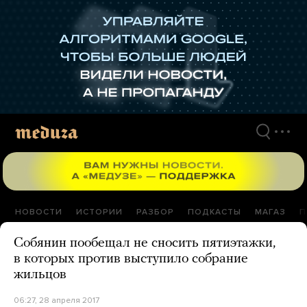
Перейти
к
материалам
НОВОСТИ
ИСТОРИИ
РАЗБОР
ПОДКАСТЫ
МАГАЗ
П
Собянин пообещал не сносить пятиэтажки,
в которых против выступило собрание
жильцов
06:27, 28 апреля 2017