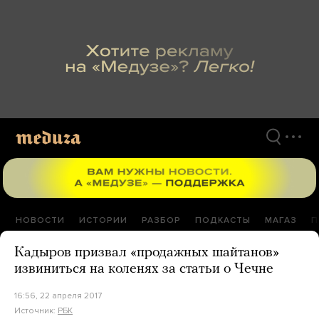
Перейти
к
материалам
НОВОСТИ
ИСТОРИИ
РАЗБОР
ПОДКАСТЫ
МАГАЗ
П
Кадыров призвал «продажных шайтанов»
извиниться на коленях за статьи о Чечне
16:56, 22 апреля 2017
Источник:
РБК