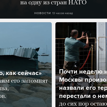
на одну из стран НАТО
13 часов назад
НОВОСТИ
Почти неделю н
, как сейчас»
Москвы произош
ким его запомнят
назвали его те
ва,
перестали о не
ов.
до сих пор остаю