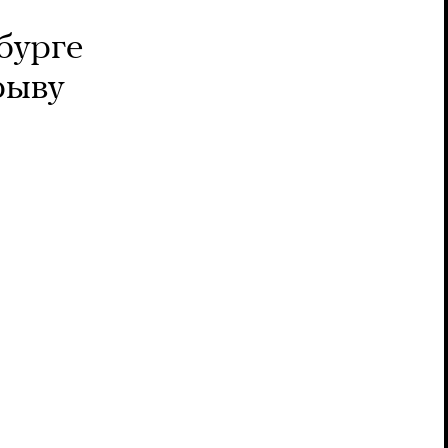
бурге
рыву