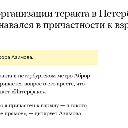
рганизации теракта в Петер
знавался в причастности к вз
рора Азимова
.
акта в петербургском метро Аброр
ривается вопрос о его аресте, что
щает «Интерфакс».
то я причастен к взрыву — я такого
 не прямое», — цитирует Азимова