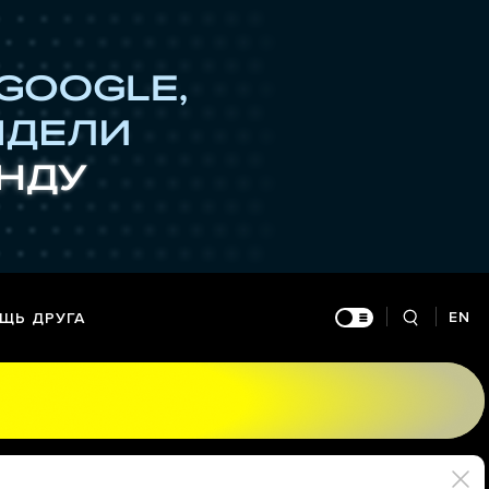
EN
ЩЬ ДРУГА