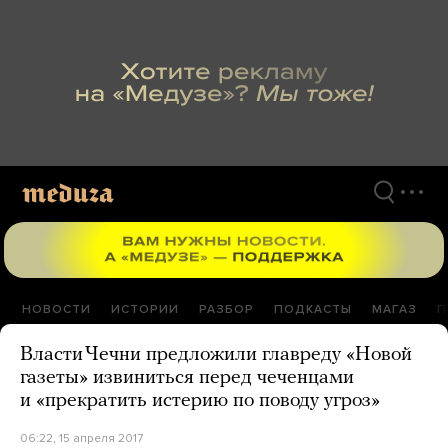
Перейти
к
материалам
НОВОСТИ
ИСТОРИИ
РАЗБОР
ПОДКАСТЫ
МАГАЗ
П
Власти Чечни предложили главреду «Новой
газеты» извиниться перед чеченцами
и «прекратить истерию по поводу угроз»
06:22, 15 апреля 2017