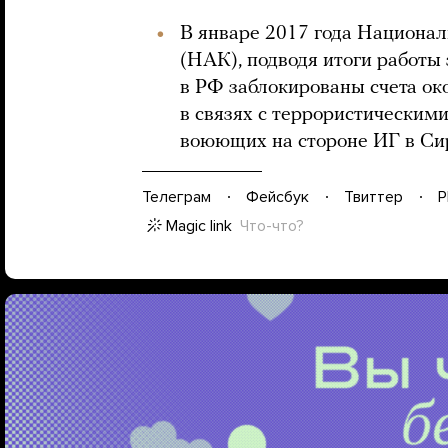
В январе 2017 года Национа
(НАК), подводя итоги работы 
в РФ заблокированы счета ок
в связях с террористическим
воюющих на стороне ИГ в Си
Телеграм
Фейсбук
Твиттер
P
Magic link
Что-что?