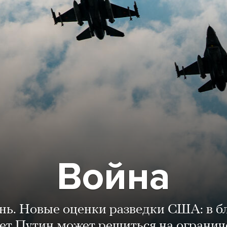
Война
ень. Новые оценки разведки США: в 
лет Путин может решиться на огранич