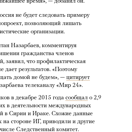
лижайшее время», — добавил он.
оссия не будет следовать примеру
онопроект, позволяющий лишать
истические организации.
лтан Назарбаев, комментируя
лишении гражданства членов
й, заявил, что профилактическая
е дает результатов. «Поэтому
щать домой не будем», —
цитирует
арбаева телеканалу «Мир 24».
ков в декабре 2015 года
сообщал
о 2,9
щих в деятельности международных
й в Сирии и Ираке. Схожие данные
 на стороне ИГ, приводили и другие
 числе Следственный комитет.