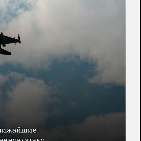
ближайшие
енную атаку