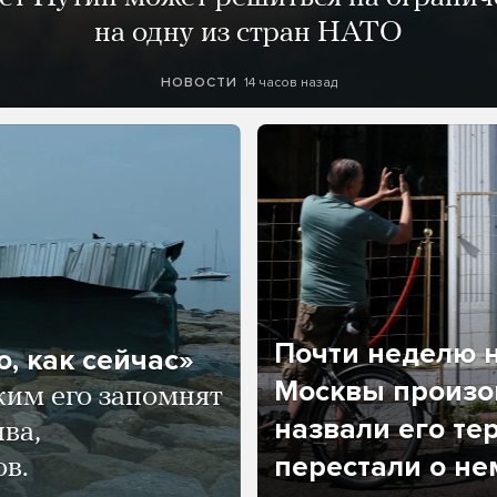
на одну из стран НАТО
14 часов назад
НОВОСТИ
Почти неделю н
, как сейчас»
Москвы произош
ким его запомнят
назвали его те
ва,
перестали о не
ов.