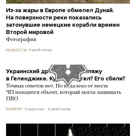
Из-за жары в Европе обмелел Дунай.
На поверхности реки показались
затонувшие немецкие корабли времен
Второй мировой
Фотографии
6 дней назад
НОВОСТИ
Украинский дрон попал по пляжу
в Геленджике. Куда он летел? Его сбили?
Точных ответов нет. Но недалеко от места
ЧП находится объект, который могла защищать
ПВО
3 карточки
6 дней назад
РАЗБОР