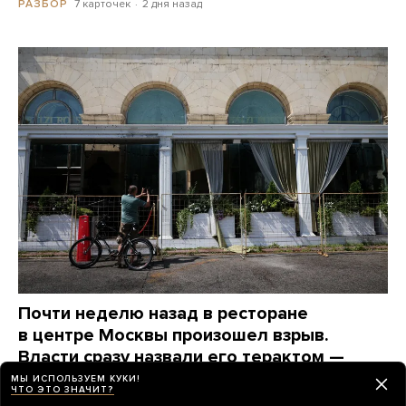
7 карточек
2 дня назад
РАЗБОР
Почти неделю назад в ресторане
в центре Москвы произошел взрыв.
Власти сразу назвали его терактом —
и сразу же перестали о нем говорить
МЫ ИСПОЛЬЗУЕМ КУКИ!
ЧТО ЭТО ЗНАЧИТ?
Вот какие вопросы до сих пор остаются без ответов