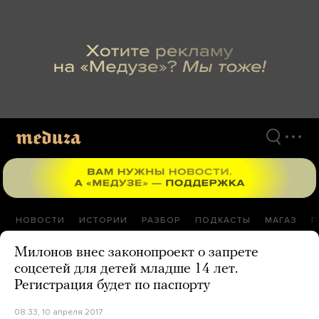
Перейти
к
материалам
НОВОСТИ
ИСТОРИИ
РАЗБОР
ПОДКАСТЫ
МАГАЗ
П
Милонов внес законопроект о запрете
соцсетей для детей младше 14 лет.
Регистрация будет по паспорту
08:33, 10 апреля 2017