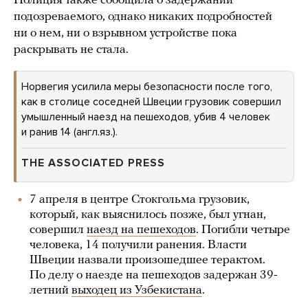
Полиция также сообщила о задержании
подозреваемого, однако никаких подробностей
ни о нем, ни о взрывном устройстве пока
раскрывать не стала.
Норвегия усилила меры безопасности после того,
как в столице соседней Швеции грузовик совершил
умышленный наезд на пешеходов, убив 4 человек
и ранив 14 (англ.яз.).
THE ASSOCIATED PRESS
7 апреля в центре Стокгольма грузовик,
который, как выяснилось позже, был угнан,
совершил
наезд на пешеходов
. Погибли четыре
человека, 14 получили ранения. Власти
Швеции назвали произошедшее терактом.
По делу о наезде на пешеходов задержан 39-
летний
выходец из Узбекистана
.