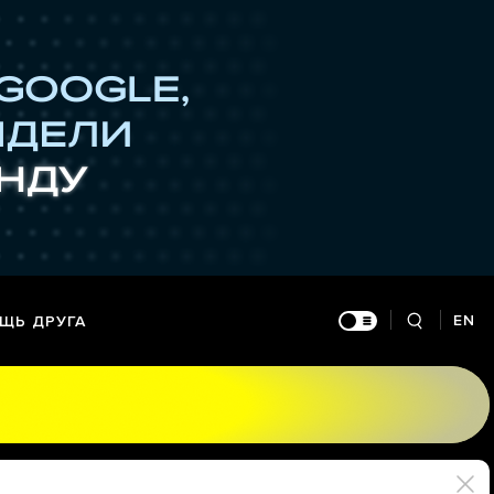
EN
ЩЬ ДРУГА