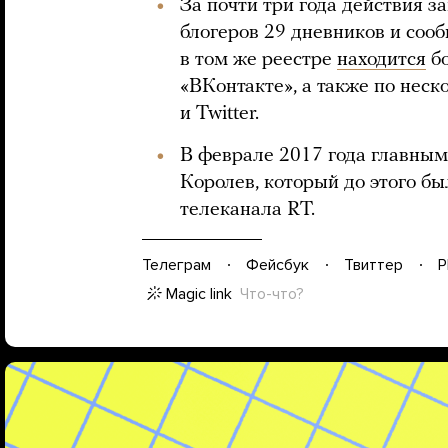
За почти три года действия 
блогеров 29 дневников и соо
в том же реестре
находится
бо
«ВКонтакте», а также по неск
и Twitter.
В феврале 2017 года главн
Королев, который до этого б
телеканала RT.
Телеграм
Фейсбук
Твиттер
P
Magic link
Что-что?