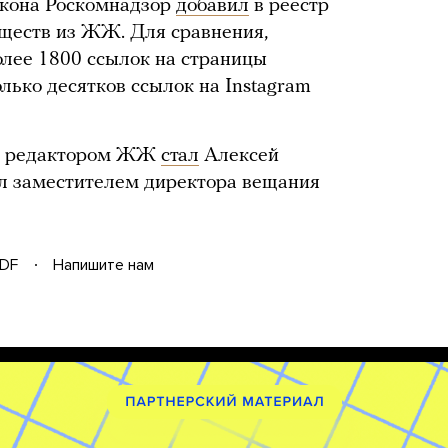
закона Роскомнадзор
добавил
в реестр
бществ из ЖЖ. Для сравнения,
лее 1800 ссылок на страницы
олько десятков ссылок на Instagram
ым редактором ЖЖ
стал
Алексей
ыл заместителем директора вещания
DF
Напишите нам