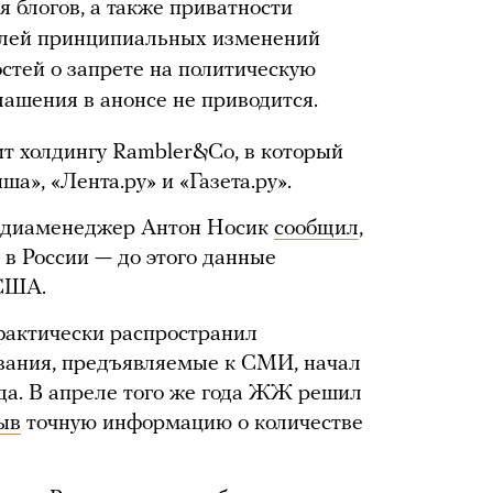
 блогов, а также приватности
елей принципиальных изменений
стей о запрете на политическую
лашения в анонсе не приводится.
 холдингу Rambler&Co, в который
а», «Лента.ру» и «Газета.ру».
медиаменеджер Антон Носик
сообщил
,
в России — до этого данные
 США.
 фактически распространил
ования, предъявляемые к СМИ, начал
ода. В апреле того же года ЖЖ решил
ыв
точную информацию о количестве