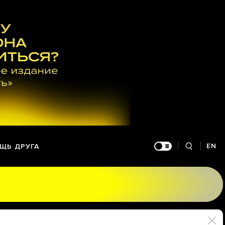
EN
ЩЬ ДРУГА