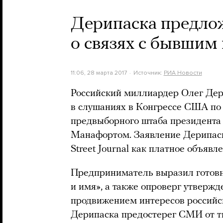
Дерипаска предлож
о связях с бывшим
11:06, 28 марта 2017
Источник:
РИА Новости
Российский миллиардер Олег Дери
в слушаниях в Конгрессе США по 
предвыборного штаба президент
Манафортом. Заявление Дерипаск
Street Journal как платное объявле
Предприниматель выразил готовн
и имя», а также опроверг утвержд
продвижением интересов российс
Дерипаска предостерег СМИ от т