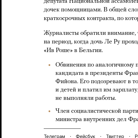
депутата Национальной ассамблеи
дочек помощницами. В общей сло
краткосрочных контракта, по кот
Журналисты обратили внимание, ч
на период, когда дочь Ле Ру прох
«Ив Роше» в Бельгии.
Обвинения по аналогичному 
кандидата в президенты Фран
Фийона. Его подозревают в т
и детей и платил им зарплату
не выполняли работы.
Член социалистической парт
министра внутренних дел Фра
Телеграм
Фейсбук
Твиттер
P