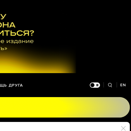
EN
ЩЬ ДРУГА