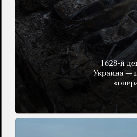
1628-й де
Украина — п
«опер