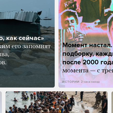
, как сейчас»
Момент настал
ким его запомнят
подборку, кажд
ва,
после 2000 год
ов.
момента — с тре
2 часа назад
ИСТОРИИ