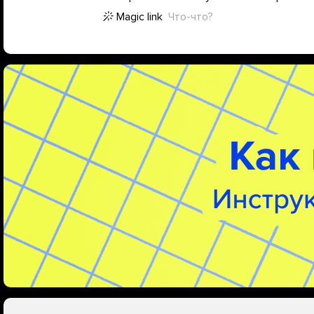
Magic link
Что-что?