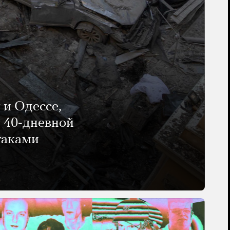
 и Одессе,
и 40-дневной
таками